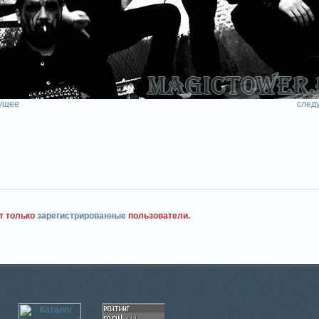
ущее
след
т только
зарегистрированные
пользователи.