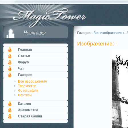
Галерея:
Все изображения
/
-
/
Изображение: -
Главная
Статьи
Форум
Чат
Галерея
Все изображения
Творчество
Фотографии
Фэнтези
Каталог
Знакомства
Старая башня