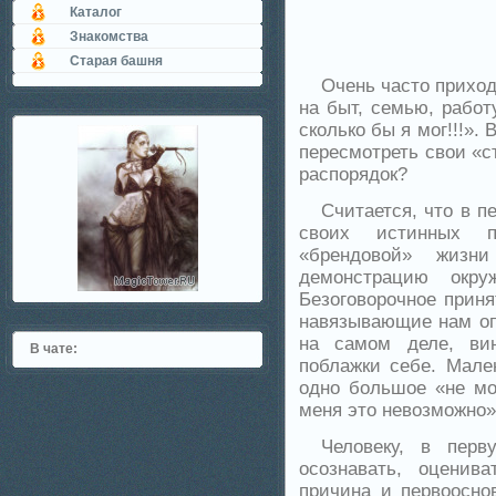
Каталог
Знакомства
Старая башня
Очень часто приход
на быт, семью, работ
сколько бы я мог!!!».
пересмотреть свои «с
распорядок?
Считается, что в п
своих истинных по
«брендовой» жизн
демонстрацию окру
Безоговорочное приня
навязывающие нам оп
на самом деле, вин
В чате:
поблажки себе. Мале
одно большое «не мог
меня это невозможно»
Человеку, в перв
осознавать, оценив
причина и первоосно