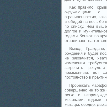
Как правило, сры
окружающими с 
ограниченности», зак
и обидой на весь белы
по списку. Чем выше
долгое и мучительно
годами бегают по кру
отчаливают на тот св
Вывод. Граждане
рождения и будет пос
не закончится, хва
изменения требуетс
закрепить результ
неизменным, вот с
постоянство в практик
Пробежать марафон
совершенно не то же 
легко и непринужде
месяцами, годами п
мышцы, сердце, дыхат