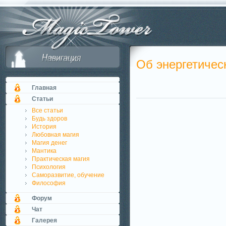
Об энергетичес
Главная
Статьи
Все статьи
Будь здоров
История
Любовная магия
Магия денег
Мантика
Практическая магия
Психология
Саморазвитие, обучение
Философия
Форум
Чат
Галерея