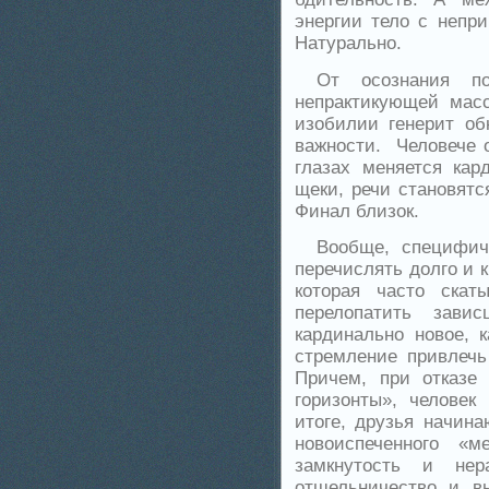
энергии тело с непри
Натурально.
От осознания п
непрактикующей масс
изобилии генерит об
важности. Человече о
глазах меняется кар
щеки, речи становят
Финал близок.
Вообще, специфич
перечислять долго и 
которая часто скат
перелопатить зави
кардинально новое, 
стремление привлечь
Причем, при отказе
горизонты», человек
итоге, друзья начина
новоиспеченного «м
замкнутость и нера
отшельничество и в