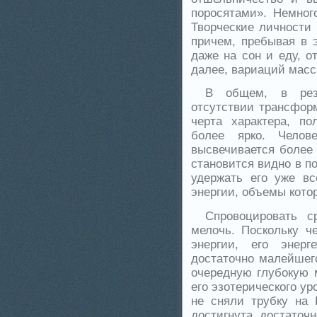
поросятами». Немног
Творческие личности 
причем, пребывая в 
даже на сон и еду, о
далее, вариаций масс
В общем, в резу
отсутствии трансфор
черта характера, по
более ярко. Челов
высвечивается более 
становится видно в по
удержать его уже вс
энергии, объемы котор
Спровоцировать с
мелочь. Поскольку ч
энергии, его энерг
достаточно малейшего
очередную глубокую 
его эзотерического у
не сняли трубку на 
достигнута, достаточн