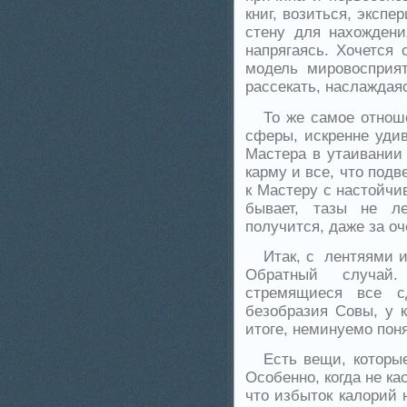
книг, возиться, экспе
стену для нахождения
напрягаясь. Хочется 
модель мировосприят
рассекать, наслаждая
То же самое отнош
сферы, искренне удив
Мастера в утаивании 
карму и все, что под
к Мастеру с настойчи
бывает, тазы не л
получится, даже за оч
Итак, с лентяями 
Обратный случай. 
стремящиеся все с
безобразия Совы, у к
итоге, неминуемо поня
Есть вещи, которы
Особенно, когда не к
что избыток калорий 