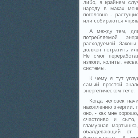
либо, в крайнем слу
народу в маках мен
поголовно - растущи
или собираются «прям
А между тем, для
потребляемой энер
расходуемой. Законы 
должен потратить ил
Не смог переработа
изжоги, колиты, несв
системы.
К чему я тут угл
самый простой анало
энергетическом теле.
Когда человек нач
накоплению энергии, 
оно, - как мне хорошо
счастливо и сыто,
гламурная мартышка
обалдевающий от и
бдительность. А ме