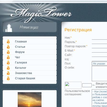
Регистрация
Ник:
*
Главная
Пароль:
*
Повтор пароля:
*
Статьи
E-Mail:
*
Форум
Сайт:
Чат
icq:
Галерея
Пол:
О себе:
Каталог
Знакомства
Старая башня
Введите
<-
кликнит
Пользовательское
соглашение: