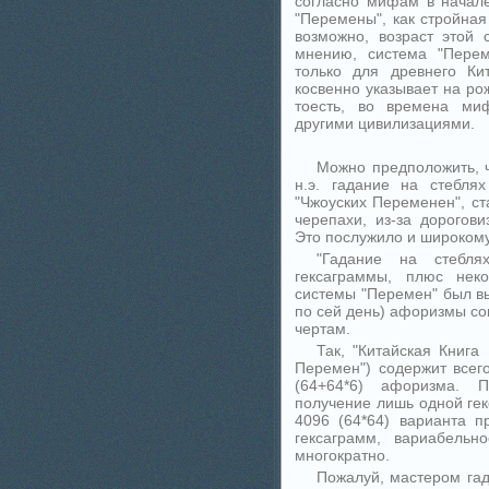
согласно мифам в начале 
"Перемены", как стройная
возможно, возраст этой
мнению, система "Перем
только для древнего Ки
косвенно указывает на ро
тоесть, во времена миф
другими цивилизациями.
Можно предположить, ч
н.э. гадание на стебля
"Чжоуских Переменен", ст
черепахи, из-за дорогов
Это послужило и широком
"Гадание на стебля
гексаграммы, плюс неко
системы "Перемен" был вы
по сей день) афоризмы с
чертам.
Так, "Китайская Книга
Перемен") содержит всего
(64+64*6) афоризма. П
получение лишь одной гек
4096 (64*64) варианта п
гексаграмм, вариабельн
многократно.
Пожалуй, мастером гад