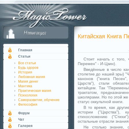
Китайская Книга П
Главная
Статьи
Стоит начать с того, 
Все статьи
Перемен" - И-Цзин).
Будь здоров
Введённые в число ка
История
столетие до нашей эры) "
Любовная магия
канонов ("книга Песен",
Магия денег
Царств"), стали обяза
Мантика
китайцем. Так "Перемены
Практическая магия
трактатом, предназначе
Психология
школярами. Но по этой же
Саморазвитие, обучение
статус оккультной книги.
Философия
В то время, как други
истории ("Царства"), к
Форум
стихосложению ("Стихи
Чат
остальные отрасли знания 
Галерея
Не столько знание, 