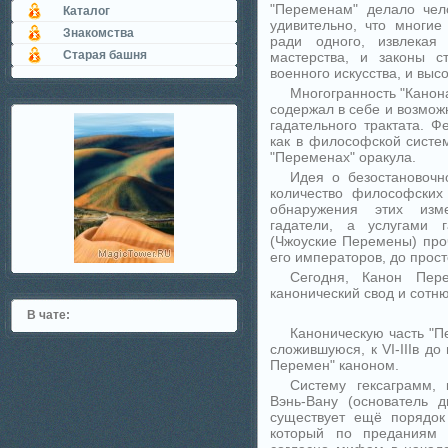
"Переменам" делало чел
Каталог
удивительно, что многие
Знакомства
ради одного, извлекая
Старая башня
мастерства, и законы с
военного искусства, и выс
Многогранность "Канон
содержал в себе и возможн
гадательного трактата. 
как в философской систем
"Переменах" оракула.
Идея о безостановоч
количество философских
обнаружения этих изм
гадатели, а услугами г
(Чжоуские Перемены) проч
его императоров, до прос
Сегодня, Канон Пер
канонический свод и сотню
В чате:
Каноническую часть "П
сложившуюся, к VI-IIIв до
Перемен" каноном.
Систему гексаграмм, 
Вэнь-Вану (основатель д
существует ещё порядок
который по преданиям 