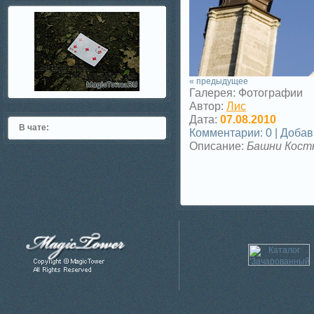
« предыдущее
Галерея: Фотографии
Автор:
Лис
Дата:
07.08.2010
В чате:
Комментарии: 0 | Доба
Описание:
Башни Костн