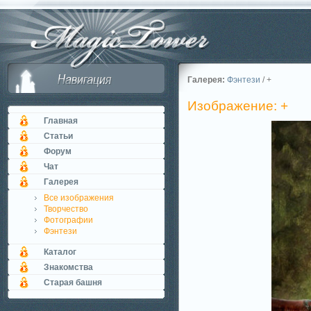
Галерея:
Фэнтези
/ +
Изображение: +
Главная
Статьи
Форум
Чат
Галерея
Все изображения
Творчество
Фотографии
Фэнтези
Каталог
Знакомства
Старая башня