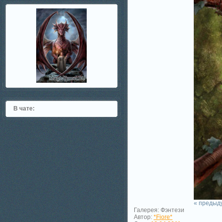
В чате:
« предыд
Галерея: Фэнтези
Автор:
*Fiore*