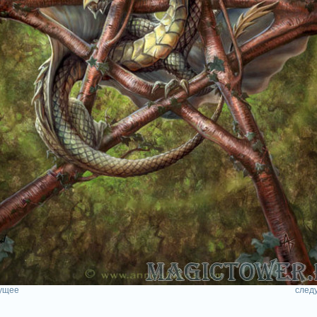
ущее
след