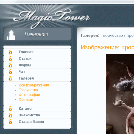
Галерея:
Творчество
/
про
Изображение: прос
Главная
Статьи
Форум
Чат
Галерея
Все изображения
Творчество
Фотографии
Фэнтези
Каталог
Знакомства
Старая башня