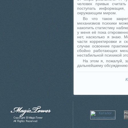
человек привык считат
поступать информация,
окружающим миром.
Во что такое закре
механизмов психики може
накопить статистику набл
у меня её пока откровенн
нет, насколько я знаю. 
части корректировки и с
случае освоение практик
сбойно работающих мех
нестабильной психикой эт
На этом я, пожалуй, з
дальнейшему обсуждению 
К