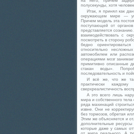
на него, причём заде
полусекунды, хотя человеку
Итак, я принял как да
окружающем мире — уп
Причем модель эта посто
поступающей от органов
представляется сознанию.
взаимодействовать с ок
посмотреть в сторону робо
бедно ориентироватьс
относительно несложных
автомобилем или распоз
операциями мозг занимае
примитивно описанные дей
стакан воды». Попр
последовательность и пой
И всё же, что же та
практически каждом
сверхреалистичность восп
А это всего лишь нар
мира и собственного тела
ряда махинаций строитьс
извне. Они не корректир
без тормозов, обретая ил
Этим же объясняется и отл
дополнительные ресурсы 
которые даже у самых от
от мира реального. А т