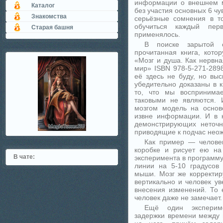
информации о внешнем м
Каталог
без участия основных 6 чу
Знакомства
серьёзные сомнения в то
обучиться каждый пе
Старая башня
применялось.
В поиске зарытой 
прочитанная книга, кот
«Мозг и душа. Как нервн
мир» ISBN 978-5-271-289
её здесь не буду, но вы
убедительно доказаны в к
то, что мы восприним
таковыми не являются. 
мозгом модель на основ
извне информации. И в к
демонстрирующих неточн
приводящие к подчас нео
Как пример — челове
коробке и рисует ею на
В чате:
эксперимента в программу
линии на 5-10 градусов
мыши. Мозг же корректир
вертикально и человек уве
внесения изменений. То 
человек даже не замечает.
Ещё один экспериме
задержки времени между 