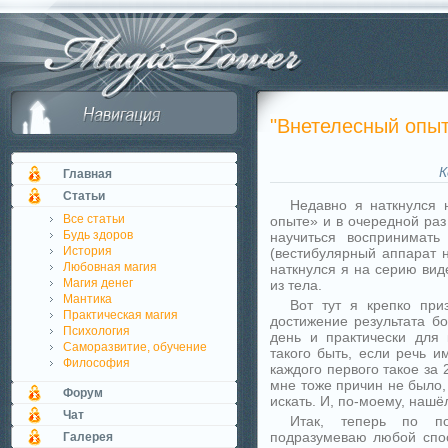
"Внетелесный опыт
К
Главная
Статьи
Недавно я наткнулся 
Все статьи
опыте» и в очередной раз
Будь здоров
научиться воспринимать
История
(вестибулярный аппарат н
Любовная магия
наткнулся я на серию виде
Магия денег
из тела.
Мантика
Вот тут я крепко при
Практическая магия
достижение результата б
Психология
день и практически для 
Саморазвитие, обучение
такого быть, если речь и
Философия
каждого первого такое за 
мне тоже причин не было, 
Форум
искать. И, по-моему, нашё
Чат
Итак, теперь по п
подразумеваю любой спо
Галерея