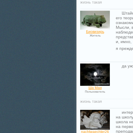
жизнь такая
Штайн
его тео
ознакоми
Мысли, 
Биовизирь
наблюде
Житель
предста
и, имхо,
я прежд
да уж
Ша Ман
Пользователь
жизнь такая
интер
на школу
школа не
на перв
препода
nachtwaechter26