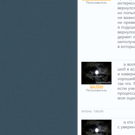
интересн
Пользователь
вернулся
но попы
не важно
не преве
я подошо
вернулос
держит л
неполуч
в которы
а воо
шоб в ас
и наверн
хороший 
так что. 
Ша Ман
если уче
Пользователь
процес
моя оцен
жизнь такая
а кто
с уверен