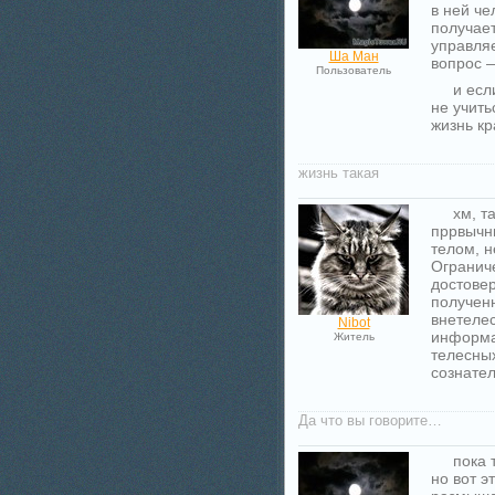
в ней ч
получает
управляе
Ша Ман
вопрос —
Пользователь
и есл
не учить
жизнь кр
жизнь такая
хм, т
пррвычн
телом, 
Огранич
достове
полученн
внетеле
Nibot
информа
Житель
телесны
сознател
Да что вы говорите…
пока 
но вот э