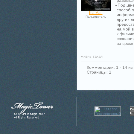
размышл
«
Под „вн
способ 
Ша Ман
информа
Пользователь
других л
предост
на мой в
к физиче
сознания
во время
жизнь такая
Комментарии: 1 - 14 из
Страницы:
1