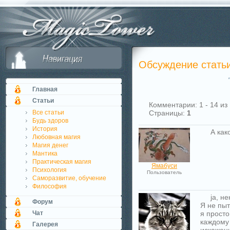
Обсуждение стать
Главная
Статьи
Комментарии: 1 - 14 из
Все статьи
Страницы:
1
Будь здоров
История
А как
Любовная магия
Магия денег
Мантика
Практическая магия
Ямабуси
Психология
Пользователь
Саморазвитие, обучение
Философия
ja, н
Форум
Я не пыт
Чат
я просто
каждому 
Галерея