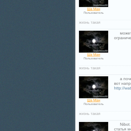
Ша Ман
Пользователь
жизнь такая
может
ограниче
Ша Ман
Пользователь
жизнь такая
а поч
вот нап
http://wa
Ша Ман
Пользователь
жизнь такая
Nibot.
статья м