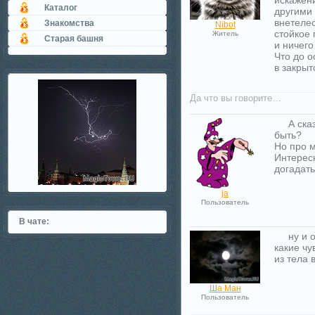
искажен
Каталог
другими 
внетелес
Знакомства
Nibot
стойкое 
Житель
Старая башня
и ничего
Что до 
в закрыт
Да что вы говорите…
А ска
быть?
Но про 
Интересн
догадать
ja
Пользователь
В чате:
ну и 
какие чу
из тела
Ша Ман
Пользователь