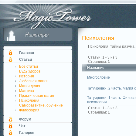
Психология
Психология, тайны разума, 
Главная
Статьи: 1 - 3 из 3
Статьи
Страницы:
1
Все статьи
Название
Будь здоров
История
Многословие
Любовная магия
Магия денег
Татуировки. 2 часть. Магия с
Мантика
Практическая магия
Татуировки. 1 часть. Филос
Психология
психология.
Саморазвитие, обучение
Статьи: 1 - 3 из 3
Философия
Страницы:
1
Форум
Чат
Галерея