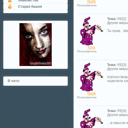
Знакомства
Norik
Пользователь
Старая башня
Тема:
RE[2]:
Другие миры
Ты прав... М
Хоук
Пользователь
Тема:
RE[3]:
Другие миры
хорошо:ведь
В чате:
наделила нас
Norik
Пользователь
Тема:
RE[4]:
Другие миры
....в смысле 