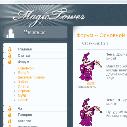
Форум -- Основной
Страницы:
1
2
3
Главная
Тема:
Други
Статьи
миры!
Форум
Маги! Кто хо
Основной
нибудь знае
RunaR
Другие миры!
Веселое помело
Хоук
Забор
Хоук
ИпатЪ
Пользователь
Стрелка
MWB
Поиск
Тема:
RE: Др
миры!
Чат
Ну...удачи! н
Галерея
большинству
Каталог