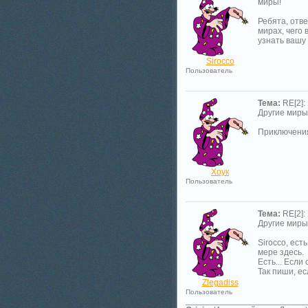
миры!
Ребята, отве
мирах, чего 
узнать вашу 
Sirocco
Пользователь
Тема:
RE[2]:
Другие миры
Приключения
Хоук
Пользователь
Тема:
RE[2]:
Другие миры
Sirocco, ест
мере здесь.
Есть... Если
Так пиши, е
Zlegadiss
Пользователь
_________________________