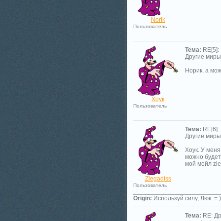
Norik
Пользователь
Тема:
RE[5]:
Другие миры
Норик, а мож
Хоук
Пользователь
Тема:
RE[6]:
Другие миры
Хоук. У мен
можно будет
мой мейл zle
Zlegadiss
Пользователь
_________________________
Origin:
Используй силу, Люк. = )
Тема:
RE: Др