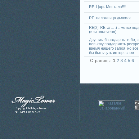
RE: Царь Ментала!!!!
RE: наложница дьявола
RE[2]: RE: /// ... :) .. метко п
(или помечено) ...
Друг, мы благодарны тебе, 
попытку поддержать ресурс
время нашего запоя, но все
бы быть чуть интереснее
Страницы:
1
2
3
4
5
6
..