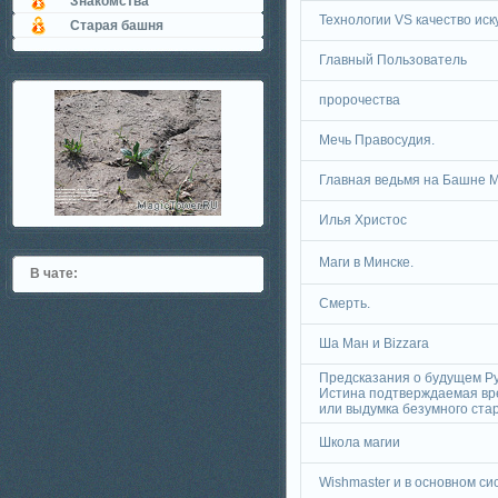
Знакомства
Технологии VS качество иск
Старая башня
Главный Пользователь
пророчества
Мечь Правосудия.
Главная ведьмя на Башне 
Илья Христос
Маги в Минске.
В чате:
Смерть.
Ша Ман и Bizzara
Предсказания о будущем Ру
Истина подтверждаемая в
или выдумка безумного ста
Школа магии
Wishmaster и в основном си