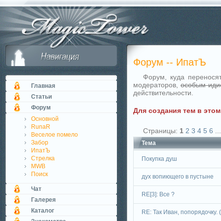
Форум -- ИпатЪ
Форум, куда перенося
модераторов,
особым иди
Главная
действительности.
Статьи
Форум
Для создания тем в это
Основной
RunaR
Страницы:
1
2
3
4
5
6
..
Веселое помело
Забор
Тема
ИпатЪ
Стрелка
Покупка душ
MWB
Поиск
дух вопиющего в пустыне
Чат
RE[3]: Все ?
Галерея
Каталог
RE: Так Иван, попорядочку. (