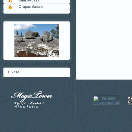
Знакомства
Старая башня
В чате: