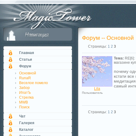
Форум -- Основной
Страницы:
1
2
3
Главная
Тема:
RE[6]:
Статьи
магазине куп
Форум
почему одн
Основной
кстати все
RunaR
медитация
Веселое помело
самый инт
Забор
Lila
ИпатЪ
Пользователь
Стрелка
MWB
Поиск
Страницы:
1
2
3
Чат
Галерея
Каталог