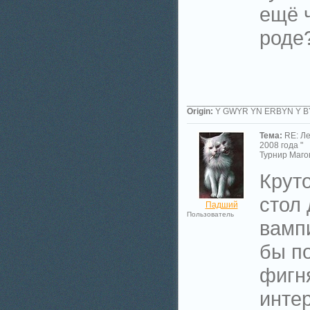
ещё ч
роде?
_________________________
Origin:
Y GWYR YN ERBYN Y 
Тема:
RE: Л
2008 года "
Турнир Магов
Крут
стол 
Падший
Пользователь
вампи
бы п
фигня
интер