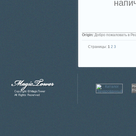
напич
_________________________
Origin:
Добро пожаловать в Ре
Страницы:
1
2
3