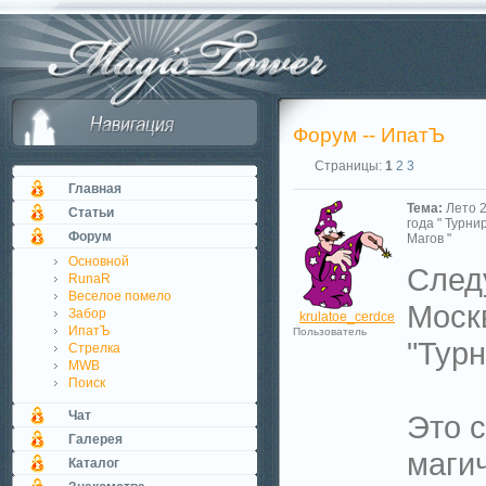
Форум -- ИпатЪ
Страницы:
1
2
3
Главная
Тема:
Лето 
Статьи
года " Турни
Форум
Магов "
Основной
След
RunaR
Веселое помело
Моск
Забор
krulatoe_cerdce
ИпатЪ
Пользователь
"Турн
Стрелка
MWB
Поиск
Чат
Это с
Галерея
магич
Каталог