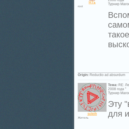
2008 года "
НТъ
Турнир Магов
root
Вспом
само
тако
выско
_________________________
Origin:
Reductio ad absurdum
Тема:
RE: Л
2008 года "
Турнир Магов
Эту "
для и
soleih
Житель