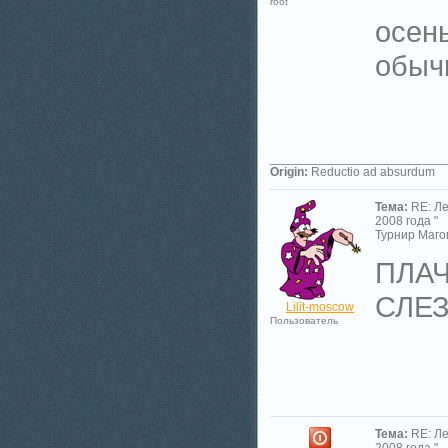
root
осен
обычн
_________________________
Origin:
Reductio ad absurdum
Тема:
RE: Л
2008 года "
Турнир Магов
ПЛА
СЛЕ
Lilit-moscow
Пользователь
Тема:
RE: Л