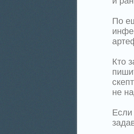
и ран
По е
инфе 
арте
Кто 
пишит
скепт
не на
Если
задав