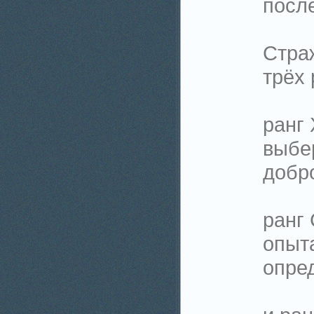
после
Стра
трёх 
ранг 
выбер
добр
ранг 
опыт
опре