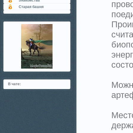
Знакомства
пров
Старая башня
поеди
Прои
счит
биоп
энерг
состо
Можн
В чате:
артеф
Мест
держа