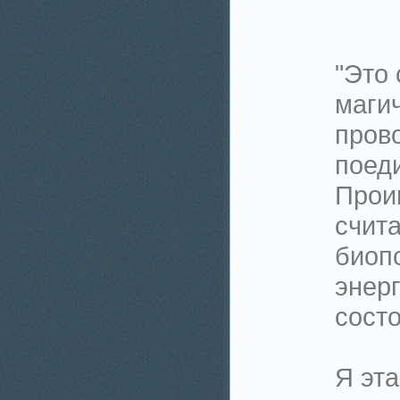
"Это 
магич
пров
поеди
Прои
счит
биоп
энерг
состо
Я эта