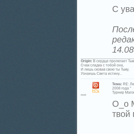
С ув
Посл
реда
14.08
_________________________
Origin:
В сердце пролегает Тьм
О как сладка с тобой она,
И лишь сковав свою ты Тьму,
Узнаешь Света истину...
Тема:
RE: Л
2008 года "
НТъ
Турнир Магов
root
О_о 
твой 