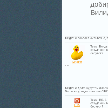
доби
Вили
_________________________
Origin:
Я собрася жить вечно, 
Тема:
Блядь
откуда они в
берутся?
Magistr
root
_________________________
Origin:
И долго буду тем любез
Что всем уродам говорил - У
Тема:
RE: Бл
откуда они в
НТъ
берутся?