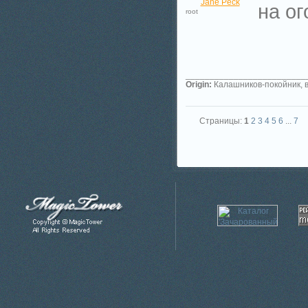
Jane Peck
на ог
root
_________________________
Origin:
Калашников-покойник, в
Страницы:
1
2
3
4
5
6
...
7