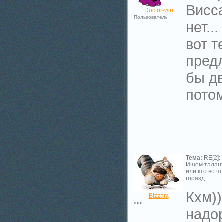
Висс
Doctor-win
Пользователь
нет..
вот т
пред
бы д
потом
Тема:
RE[2]:
Ищем талан
или кто во ч
горазд.
Кхм))
Bizzara
root
надор