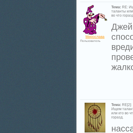
Тема:
RE: И
таланты или
во что гораз
Джейн
спос
Мирослава
Пользователь
вред
прове
жалко
Тема:
RE[2]:
Ищем талан
или кто во ч
горазд.
насса