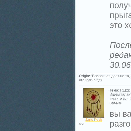
получ
прыга
это х
Посл
реда
30.06
_________________________
Origin:
"Вселенная дает не то,
что нужно."(с)
Тема:
RE[2]:
Ищем талан
или кто во ч
горазд.
вы ва
Jane Peck
разг
root