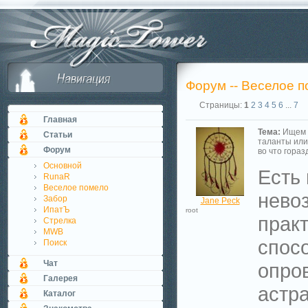
Форум -- Веселое 
Страницы:
1
2
3
4
5
6
...
7
Главная
Тема:
Ищем
Статьи
таланты или
Форум
во что гораз
Основной
Есть 
RunaR
Веселое помело
нево
Забор
Jane Peck
ИпатЪ
root
практ
Стрелка
MWB
спос
Поиск
Чат
опро
Галерея
астр
Каталог