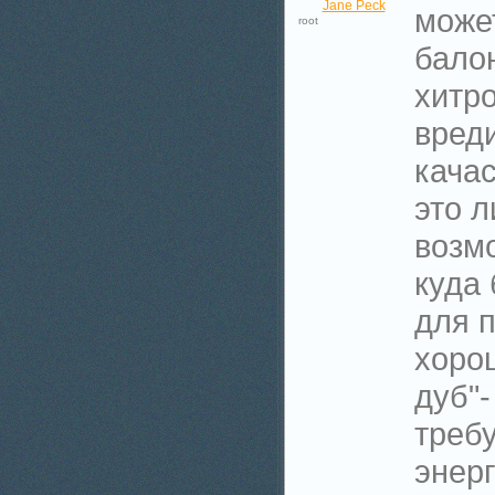
Jane Peck
может
root
бало
хитро
вред
кача
это 
возм
куда
для 
хоро
дуб"-
треб
энерг