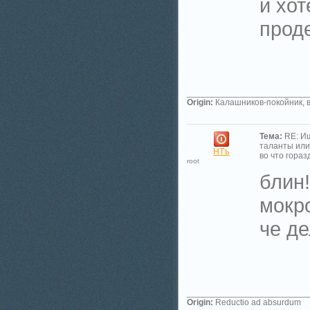
и хот
прод
_________________________
Origin:
Калашников-покойник, в
Тема:
RE: И
таланты или
НТъ
во что гораз
root
блин!
мокр
че де
_________________________
Origin:
Reductio ad absurdum