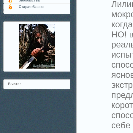
Знакомства
Лили
Старая башня
мокр
когда
НО! 
реал
испы
спос
яснов
экстр
В чате:
пред
корот
спос
себе