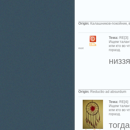
_________________________
Origin:
Калашников-покойник, в
Тема:
RE[3]:
Ищем талан
НТъ
или кто во ч
root
горазд.
низзя
_________________________
Origin:
Reductio ad absurdum
Тема:
RE[4]:
Ищем талан
или кто во ч
горазд.
тогд