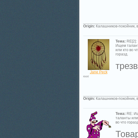
_________________________
Origin:
Калашников-покойник, в
Тема:
RE[2]:
Ищем талан
или кто во ч
горазд.
трезв
Jane Peck
root
_________________________
Origin:
Калашников-покойник, в
Тема:
RE: И
таланты или
во что гораз
Това