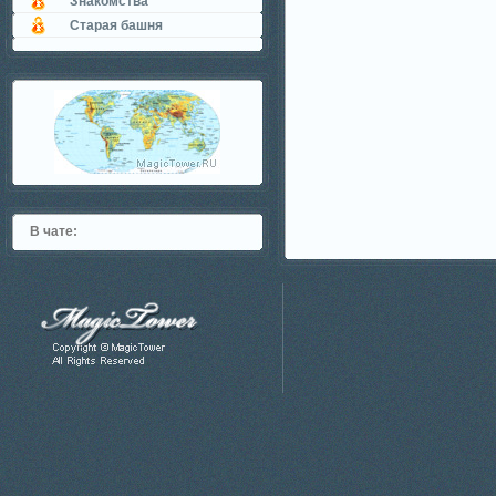
Знакомства
Старая башня
В чате: