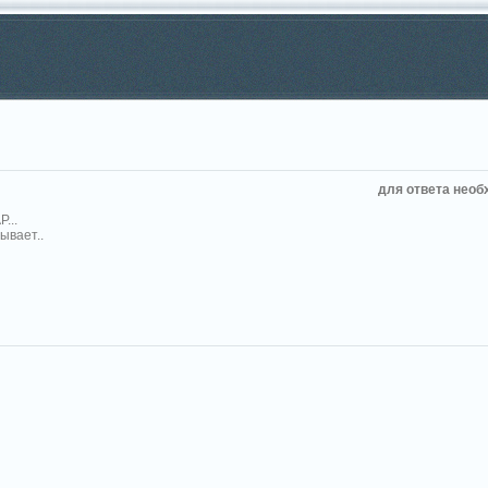
для ответа необ
...
бывает..