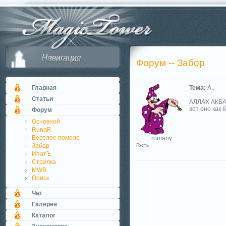
Форум -- Забор
Главная
Тема:
А..
Статьи
АЛЛАХ АКБАР
вот оно как 
Форум
Основной
RunaR
Веселое помело
romany
Забор
Гость
ИпатЪ
Стрелка
MWB
Поиск
Чат
Галерея
Каталог