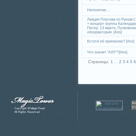
Непонятки....
Лекция Платова по Рунам С
+ концерт группы Календарь
Питер, 13 марта, Пулковска
обсерватория. [Ans]
Кстати об оригиалах? [Ans]
Что значит "АЛУ"?[Ans]
Страницы:
1
...
2
3
4
5
6