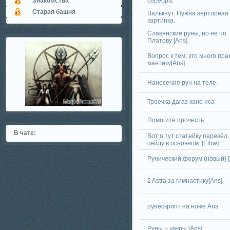
Знакомства
серебра.
Старая башня
Валькнут. Нужна верторная
картинка.
Славянские руны, но не по
Платову [Ans]
Вопрос к тем, кто много пра
мантику[Ans]
Нанесение рун на теле.
Троечка дагаз кано иса
Помогите прочесть
В чате:
Вот я тут статейку перевёл.
сейду в основном. [Eihw]
Рунический форум (новый) [
2 Astra за гимнастику[Ans]
рунескрипт на ноже Ans
Руны + чакры [Ans]