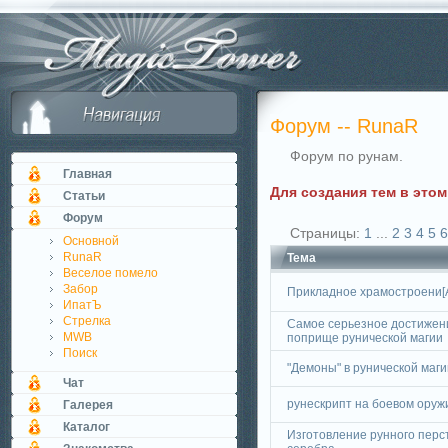
Форум -- RunaR
Форум по рунам.
Главная
Для создания тем в это
Статьи
Форум
Страницы:
1
...
2
3
4
5
6
Основной
RunaR
Тема
Веселое помело
Забор
Прикладное храмостроени[
ИпатЪ
Стрелка
Самое серьезное достижен
MWB
поприще рунической магии
Поиск
"Демоны" в рунической маги
Чат
рунескрипт на боевом оружи
Галерея
Каталог
Изготовление рунного перс