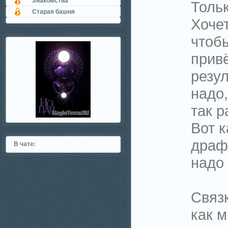
Знакомства
Тольк
Старая башня
Хоче
чтоб
прив
резул
надо,
так р
Вот к
драфт
В чате:
надо 
Связк
как 