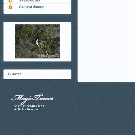
Знакомства
Старая башня
В чате: