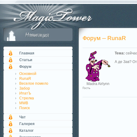
Форум -- RunaR
Главная
Тема:
сейчас
Статьи
А де Зав? От
Форум
Основной
RunaR
Веселое помело
Madra Airlynn
Забор
Гость
ИпатЪ
Стрелка
MWB
Поиск
Чат
Галерея
Каталог