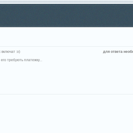
 включат :о)
для ответа необ
 его требують платежку...