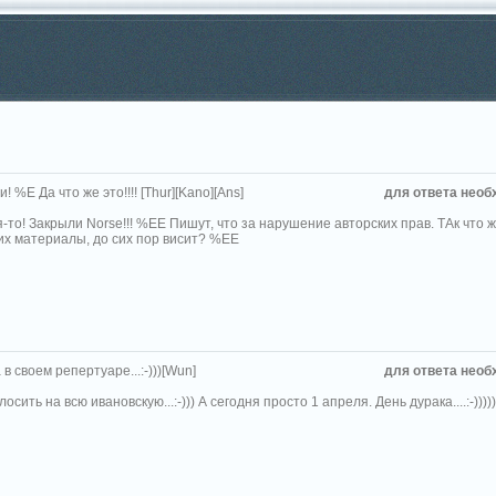
! %Е Да что же это!!!! [Thur][Kano][Ans]
для ответа необ
-то! Закрыли Norse!!! %ЕЕ Пишут, что за нарушение авторских прав. ТАк что 
их материалы, до сих пор висит? %ЕЕ
в своем репертуаре...:-)))[Wun]
для ответа необ
олосить на всю ивановскую...:-))) А сегодня просто 1 апреля. День дурака....:-)))))