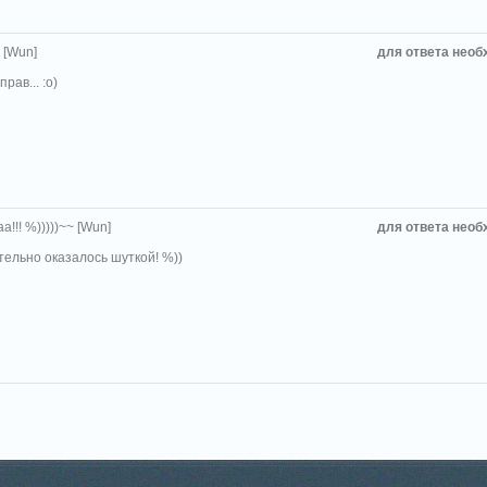
 [Wun]
для ответа необ
рав... :о)
!!! %)))))~~ [Wun]
для ответа необ
тельно оказалось шуткой! %))