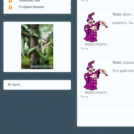
Знакомства
Гость
Старая башня
Тема:
фухх...
надеюсь, ты п
Madra Airlynn
Гость
Тема:
урраааа
Это действи
В чате:
Madra Airlynn
Гость