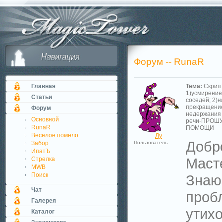
Форум -- RunaR
Главная
Тема:
Скрип
1)усмирение
Статьи
соседей; 2)н
прекращени
Форум
недержания
Основной
речи-ПРОШ
RunaR
ПОМОЩИ
Веселое помело
Лу
Добр
Забор
Пользователь
ИпатЪ
Маст
Стрелка
MWB
Поиск
Знаю
Чат
проб
Галерея
утих
Каталог