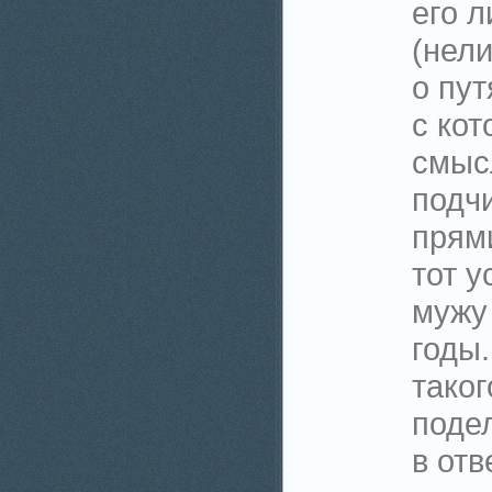
его л
(нел
о пут
с ко
смыс
подч
прям
тот 
мужу
годы.
таког
подел
в отв