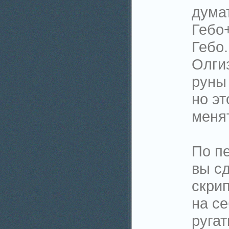
думат
Гебо
Гебо.
Олгиз
руны
но эт
меня
По пе
вы с
скрип
на се
ругат