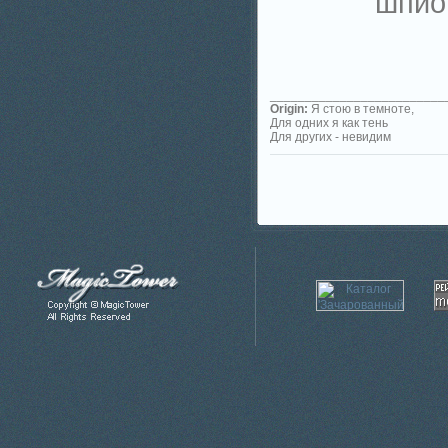
шпио
_________________________
Origin:
Я стою в темноте,
Для одних я как тень
Для других - невидим