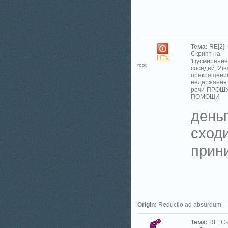
Тема:
RE[2]:
Скрипт на
НТъ
1)усмирение
root
соседей; 2)н
прекращени
недержания
речи-ПРОШ
ПОМОЩИ
деньг
сходи
прин
_________________________
Origin:
Reductio ad absurdum
Тема:
RE: С