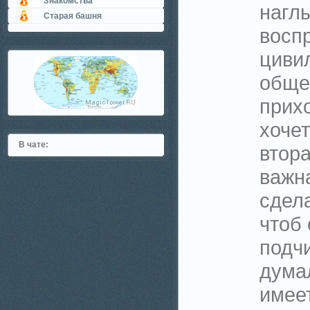
Знакомства
наглы
Старая башня
восп
циви
обще
прихо
хочет
В чате:
втора
важн
сдела
чтоб 
подч
думал
имее