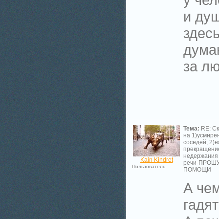
и ду
здесь
дума
за л
Тема:
RE: С
на 1)усмире
соседей; 2)н
прекращени
недержания
Kain Kindret
речи-ПРОШ
Пользователь
ПОМОЩИ
А че
гадя