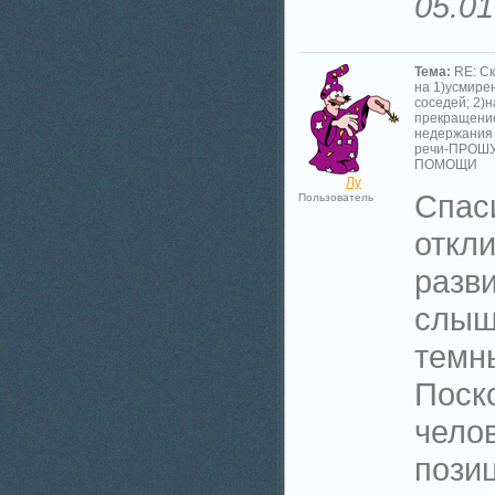
05.01
Тема:
RE: С
на 1)усмире
соседей; 2)н
прекращени
недержания
речи-ПРОШ
ПОМОЩИ
Лу
Спас
Пользователь
откли
разви
слыш
темн
Поско
чело
пози