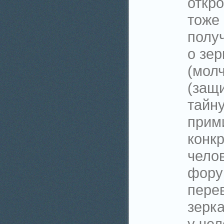
откр
тоже 
полу
о зе
(мол
(защ
тайн
прим
конкр
чело
фору
пере
зерк
у чел