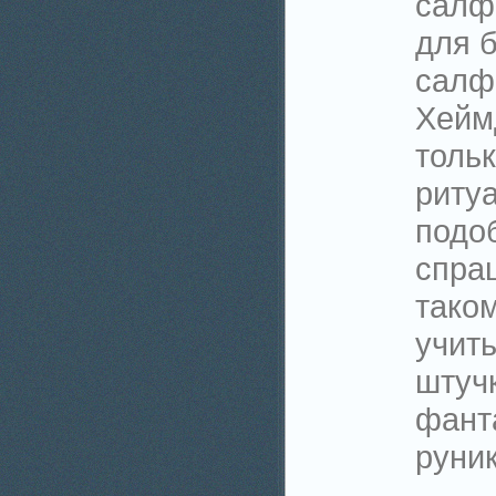
салф
для б
салф
Хейм
тольк
ритуа
подоб
спраш
тако
учить
штуч
фант
руник