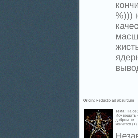
кончи
%))) 
каче
масш
жист
ядер
выво
_________________________
Origin:
Reductio ad absurdum
Тема:
На се
Ису вешать -
добром не
кончится (+)
Неза