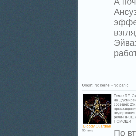
А по
Ансу
эффе
взгля
Эйваз
работ
_________________________
Origin:
No kernel - No panic
Тема:
RE: С
на 1)усмире
соседей; 2)н
прекращени
недержания
речи-ПРОШ
ПОМОЩИ
Bloody Guardian
По в
Житель