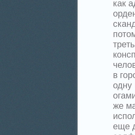
как а
орден
скан
пото
треть
консп
челов
в гор
одну 
огами
же м
испол
еще 