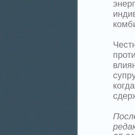
энерг
инди
комб
Чест
проти
влия
супру
когда
сдер
Посл
реда