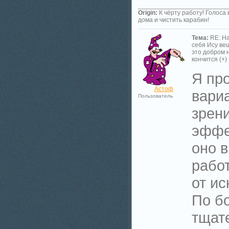
_________________________
Origin:
К чёрту работу! Голоса 
дома и чистить карабин!
Тема:
RE: Н
себя Ису веш
это добром 
кончится (+)
Я пр
Астоф
вариа
Пользователь
зрен
эффек
оно в
работ
от и
По б
тщат