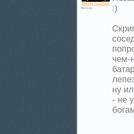
Bloody Guardian
:)
Житель
Скри
сосе
попро
чем-
батар
лепез
ну ил
- не 
богам