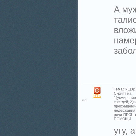
А му
талис
влож
намер
забол
Тема:
RE[3]:
Скрипт на
НТъ
1)усмирение
root
соседей; 2)н
прекращени
недержания
речи-ПРОШ
ПОМОЩИ
угу, 