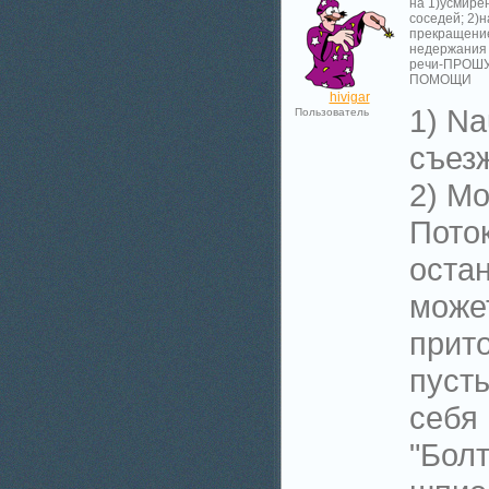
на 1)усмире
соседей; 2)н
прекращени
недержания
речи-ПРОШ
ПОМОЩИ
hivigar
1) Na
Пользователь
съез
2) Мо
Пото
остан
може
прито
пусть
себя 
"Болт