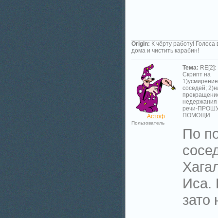
_________________________
Origin:
К чёрту работу! Голоса 
дома и чистить карабин!
Тема:
RE[2]:
Скрипт на
1)усмирение
соседей; 2)н
прекращени
недержания
речи-ПРОШ
ПОМОЩИ
Астоф
Пользователь
По п
сосед
Хагал
Иса. 
зато 