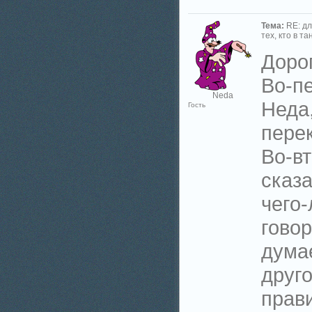
Тема:
RE: д
тех, кто в та
Доро
Во-пе
Neda
Неда
Гость
пере
Во-вт
сказа
чего-
говор
дума
друго
прав