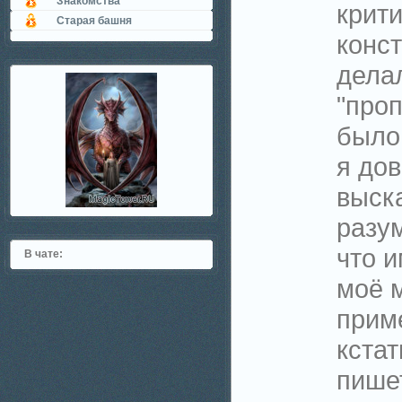
Знакомства
крити
Старая башня
конст
делал
"проп
было
я дов
выска
разум
что 
В чате:
моё 
приме
кстат
пишет