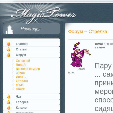
Форум -- Стрелка
Главная
Тема:
для те
в танке
Статьи
Форум
Основной
Пару
RunaR
Веселое помело
Jarod
... с
Забор
Гость
ИпатЪ
прин
Стрелка
MWB
меро
Поиск
Чат
спос
Галерея
сидя
Каталог