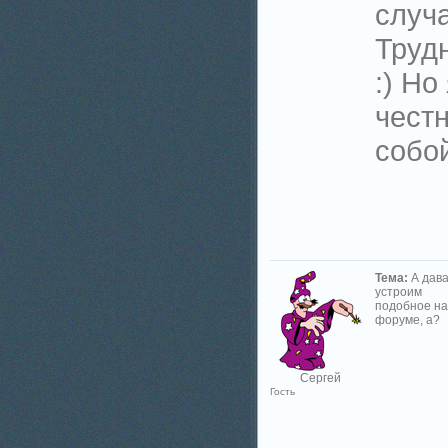
случ
Трудн
:) Но
честн
собой
Тема:
А дав
устроим
подобное на
форуме, а?
Сергей
Гость