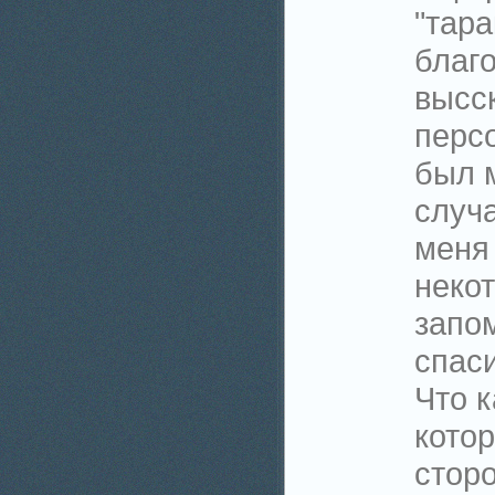
"тара
благ
высс
персо
был 
случа
меня 
неко
запо
спас
Что к
кото
сторо