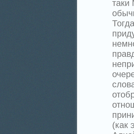
таки
обычн
Тогда
приду
немн
правд
непр
очер
слова
отоб
отно
прин
(как 