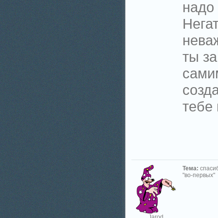
надо 
Негат
нева
ты за
сами
созд
тебе
Тема:
спасиб
"во-первых"
Jarod