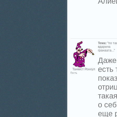
Алией
Тема:
"по та
вдарила
гранаата..."
Даже
есть 
Танкист Ронхул
Гость
пока
отри
така
о себ
еще 