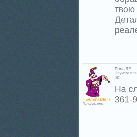
твою 
Дета
реал
Тема:
RE:
Научите пла
:))))
На с
361-
БелыйХалаТТ
Пользователь