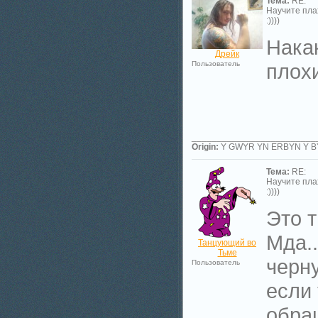
Тема:
RE:
Научите пла
:))))
Накак
Дрейк
Пользователь
плохи
_________________________
Origin:
Y GWYR YN ERBYN Y 
Тема:
RE:
Научите пла
:))))
Это т
Мда..
Танцующий во
Тьме
черн
Пользователь
если
обра