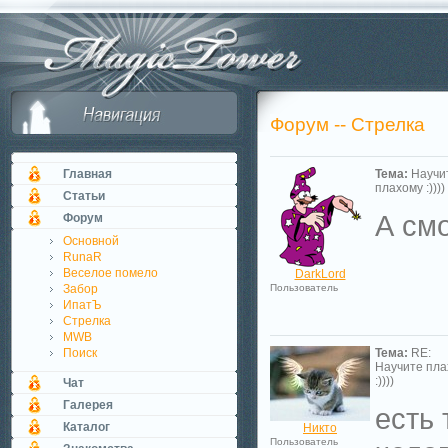
Форум -- Стрелка
Главная
Тема:
Научи
плахому :))))
Статьи
А см
Форум
Основной
RunaR
Веселое помело
DarkLord
Забор
Пользователь
ИпатЪ
Стрелка
MWB
Поиск
Тема:
RE:
Научите пла
:))))
Чат
Галерея
есть 
Каталог
Никто
Пользователь