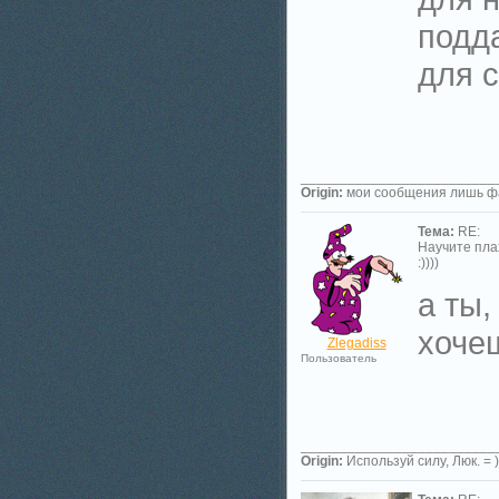
подд
для с
_________________________
Origin:
мои сообщения лишь фа
Тема:
RE:
Научите пла
:))))
а ты,
хочеш
Zlegadiss
Пользователь
_________________________
Origin:
Используй силу, Люк. = )