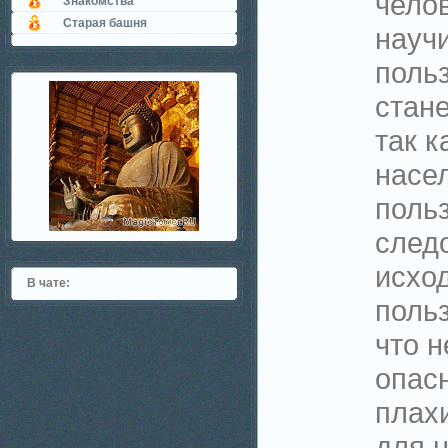
чело
Знакомства
Старая башня
науч
поль
стан
так к
насе
поль
следо
исход
В чате:
поль
что н
опасн
плахи
для н