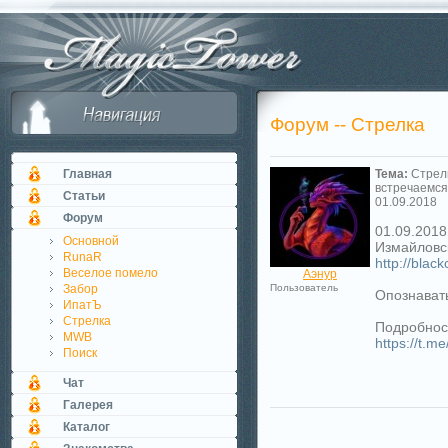
Форум -- Стрелка
Главная
Тема:
Стрел
встречаемся
Статьи
01.09.2018
Форум
01.09.2018
Основной
Измайловск
RunaR
http://black
Веселое помело
Аэнур
Забор
Пользователь
Опознават
ИпатЪ
Стрелка
Подробност
MWB
https://t.
Поиск
Чат
Галерея
Каталог