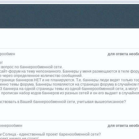
рообмен
для ответа необ
е!
м вопрос по баннерообменной сети.
 сайт-форум на тему непознанного. Баннеры у меня размещаются в теле фору
е через определенное количество сообщений.
транице баннеров НЕТ и не планируются. Т.е. баннеры люди видят только тог
енно темы форума. Баннеры появляются на страницах форума в случайном пор
-3 баннера на одной страницы темы из одной баннерообменной сети, а могут 
ке прописан набор кодов баннеров из разных сетей и он его выдает в случайно
частвовать в Вашей баннерообменной сети, учитывая вышеописанное?
аннерообмен
для ответа необ
м Солнца - единственный проект баренообменной сети?
оект ничего не стоит(