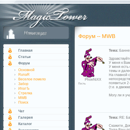
Форум -- MWB
Главная
Тема:
Банне
Статьи
Здравствуйт
У меня к Ва
Форум
У меня есть
Основной
темы и дале
RunaR
На главной с
непосредств
Веселое помело
PhoeNiXX
появиться 2
Забор
Гость
(т.е. в движ
ИпатЪ
Стрелка
Могу ли я у
MWB
Поиск
Чат
Галерея
Тема:
RE: Б
Каталог
Скажите, До
Тогда Ваш пр