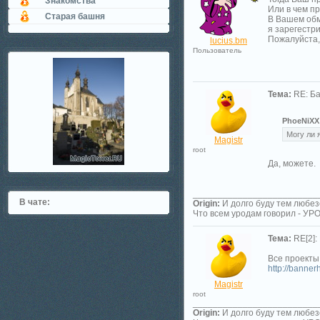
Знакомства
Или в чем п
Старая башня
В Вашем об
я зарегестри
Пожалуйста
lucius.bm
Пользователь
Тема:
RE: Б
PhoeNiXX 
Могу ли 
Magistr
root
Да, можете.
_________________________
В чате:
Origin:
И долго буду тем любез
Что всем уродам говорил - У
Тема:
RE[2]:
Все проекты
http://banner
Magistr
root
_________________________
Origin:
И долго буду тем любез