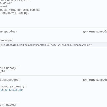
роблема?
мане?
рован у Вас как lucius.com.ua
, напишите ПОМОЩЬ
аннерообмен
для ответа необ
писал(а):
я участвовать в Вашей баннерообменной сети, учитывая вышеописанное?
____________
ен я народу
РОДЫ
 Баннерообмен
для ответа необ
 можно увидеть тут:
host.ru/43/stat.php
____________
ен я народу