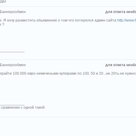
РОДЫ
 Баннерообмен
для ответа необ
е. Я хочу разместить обьявиение о том что потеpялся админ сайта
http://www.
я ?
____________
 Баннерообмен
для ответа необ
ирайте 100 000 евро немечеными купюрами по 100, 50 и 20...не 20ть не нужно,
____________
 сравнении с одной такой.