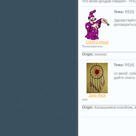
Что всем уродам говорил - У
Тема:
RE[3]:
Здравствуйт
договоритьс
CRAYZ ghoul
Пользователь
_________________________
Origin:
oнoнac
Тема:
RE[4]:
со мной, соб
дайте знать.
Jane Peck
root
_________________________
Origin:
Калашников-покойник, в