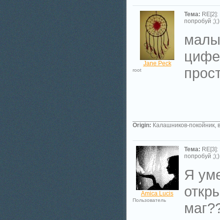
Тема:
RE[2]:
попробуй ;););
малы
цифер
Jane Peck
прост
root
_________________________
Origin:
Калашников-покойник, в
Тема:
RE[3]:
попробуй ;););
Я уме
откры
Amica Lucis
Пользователь
маг??