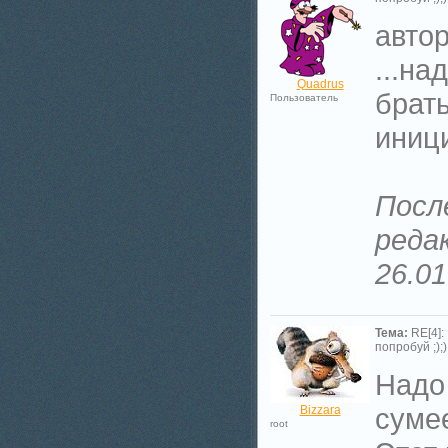
автор
...на
Quadrus
брать
Пользователь
иниц
Посл
реда
26.01
Тема:
RE[4]:
попробуй ;););
Надо 
суме
Bizzara
root