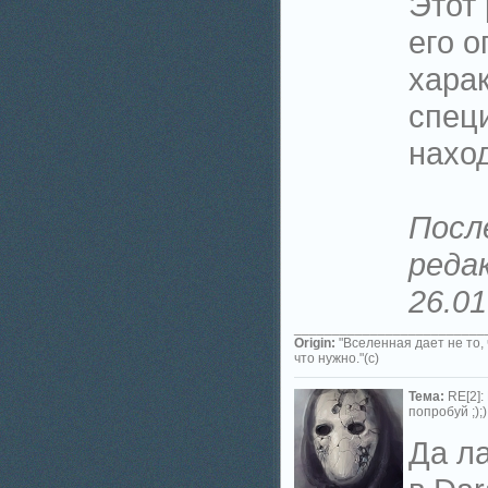
Этот 
его о
хара
спец
нахо
Посл
реда
26.01
_________________________
Origin:
"Вселенная дает не то,
что нужно."(с)
Тема:
RE[2]:
попробуй ;););
Да ла