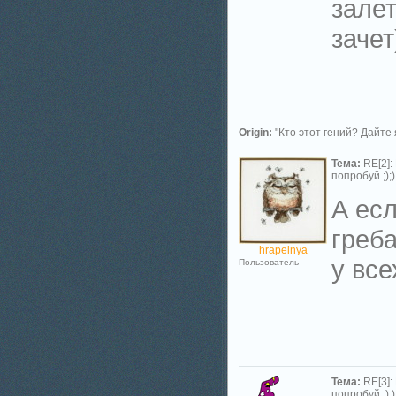
залет
зачет
_________________________
Origin:
"Кто этот гений? Дайте 
Тема:
RE[2]:
попробуй ;););
А ес
греб
hrapelnya
у все
Пользователь
Тема:
RE[3]:
попробуй ;););