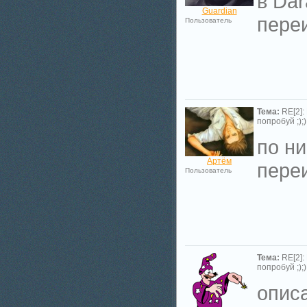
в Dar
Guardian
переи
Пользователь
Тема:
RE[2]:
попробуй ;););
по ни
Артём
пере
Пользователь
Тема:
RE[2]:
попробуй ;););
опис