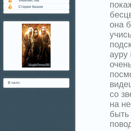
Знакомства
пока
Старая башня
бесцв
она 
учись
подс
ауру
очен
посмо
виде
В чате:
со зв
на н
быть
повод