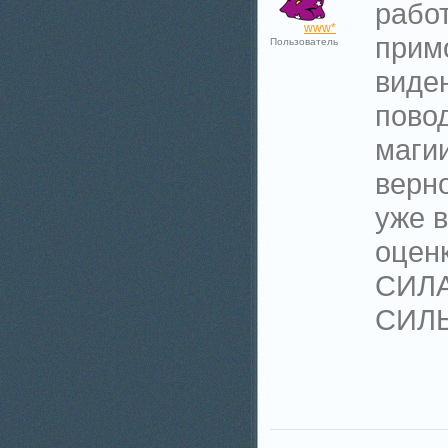
работ
www*
прим
Пользователь
виден
повод
магии
верно
уже 
оценк
СИЛА.
СИЛ