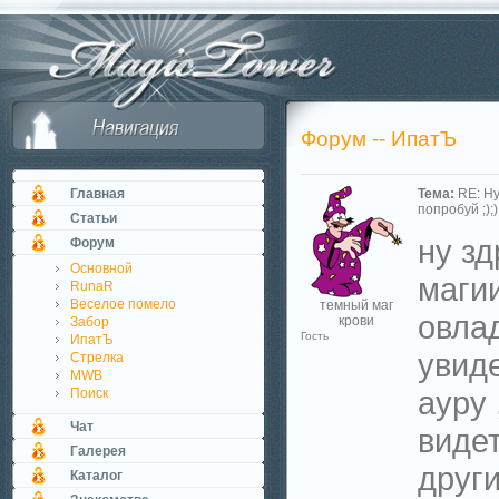
Форум -- ИпатЪ
Главная
Тема:
RE: Н
попробуй ;););
Статьи
ну зд
Форум
Основной
маги
RunaR
Веселое помело
темный маг
овла
крови
Забор
Гость
ИпатЪ
увид
Стрелка
MWB
ауру 
Поиск
Чат
видет
Галерея
други
Каталог