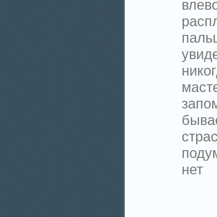
влево
расп
паль
увиде
нико
маст
запом
быва
стра
поду
нет