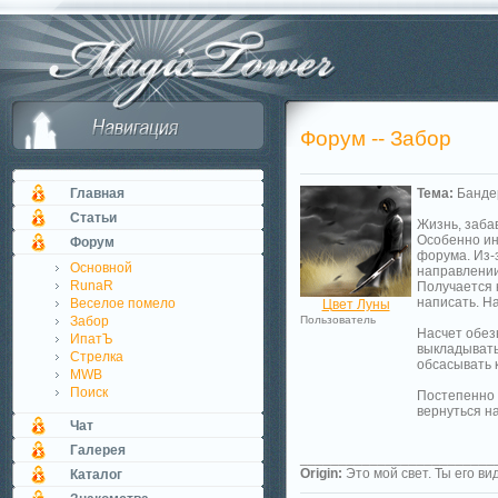
Форум -- Забор
Главная
Тема:
Бандер
Статьи
Жизнь, забав
Особенно инт
Форум
форума. Из-з
Основной
направлении
RunaR
Получается 
написать. На
Веселое помело
Цвет Луны
Забор
Пользователь
Насчет обез
ИпатЪ
выкладывать
Стрелка
обсасывать 
MWB
Поиск
Постепенно и
вернуться на
Чат
Галерея
_________________________
Origin:
Это мой свет. Ты его вид
Каталог