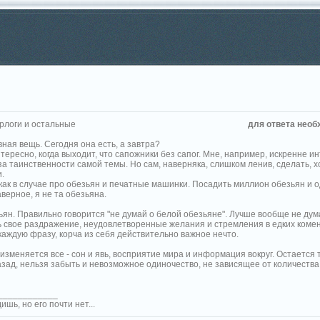
логи и остальные
для ответа необ
ная вещь. Сегодня она есть, а завтра?
ересно, когда выходит, что сапожники без сапог. Мне, например, искренне и
а таинственности самой темы. Но сам, наверняка, слишком ленив, сделать, х
.
как в случае про обезьян и печатные машинки. Посадить миллион обезьян и 
верное, я не та обезьяна.
ьян. Правильно говорится "не думай о белой обезьяне". Лучше вообще не дум
 свое раздражение, неудовлетворенные желания и стремления в едких комен
каждую фразу, корча из себя действительно важное нечто.
зменяется все - сон и явь, восприятие мира и информация вокруг. Остается т
зад, нельзя забыть и невозможное одиночество, не зависящее от количества 
____________
ишь, но его почти нет...