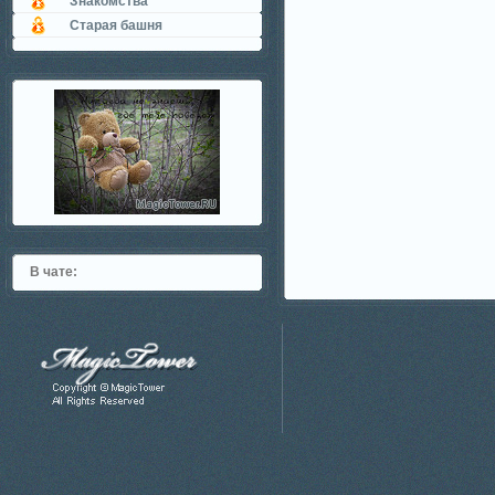
Знакомства
Старая башня
В чате: