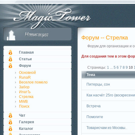
Форум -- Стрелка
Форум для организации и о
Главная
Для создания тем в этом фо
Статьи
Форум
Страницы:
1
...
5
6
7
8
9
10
Основной
Тема
RunaR
Веселое помело
Питерцы, сон
Забор
ИпатЪ
Как насчёт 25го (воскресен
Стрелка
MWB
Встреча
Поиск
Чат
Помогите
Галерея
Товарисчам из Москвы.
Каталог