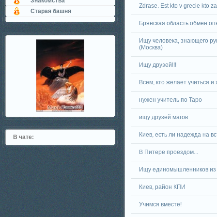
Знакомства
Zdrase. Est kto v grecie kto z
Старая башня
Брянская область обмен о
Ищу человека, знающего ру
(Москва)
Ищу друзей!!!
Всем, кто желает учиться и 
нужен учитель по Таро
ищу друзей магов
Киев, есть ли надежда на в
В чате:
В Питере проездом...
Ищу единомышленников из 
Киев, район КПИ
Учимся вместе!