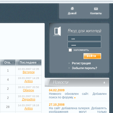
запомнить
Отв.
Последнее
Регистрация
Забыли пароль?
22.03.2007 12:35
1
Ветерок
19.03.2007 14:28
4
Antiss
18.03.2007 20:50
2
Оберон
04.02.2009
Немного обновлен сайт. Добавлен
18.03.2007 02:06
поиск по форуму.
2
Zlegadiss
27.10.2008
14.03.2007 18:18
28
На сайт добавлена галерея. Добавлять
Antiss
изображения могут только