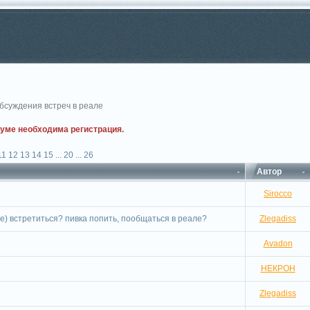
бсуждения встреч в реале
руме необходима регистрация.
11
12
13
14
15
...
20
...
26
Автор
Sirocco
ие) встретиться? пивка попить, пообщаться в реале?
Zlegadiss
Avadon
НЕКРОН
Zlegadiss