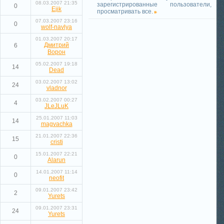
08.03.2007 21:35
зарегистрированные пользователи,
0
Ejik
просматривать все.
07.03.2007 23:16
0
wolf-navlya
01.03.2007 20:17
Дмитрий
6
Ворон
05.02.2007 19:18
14
Dead
03.02.2007 13:02
24
vladnor
03.02.2007 00:27
4
JLeJLuK
25.01.2007 11:03
14
magvachka
21.01.2007 22:36
15
cristi
15.01.2007 22:21
0
Alarun
14.01.2007 11:14
0
neofit
09.01.2007 23:42
2
Yurets
09.01.2007 23:31
24
Yurets