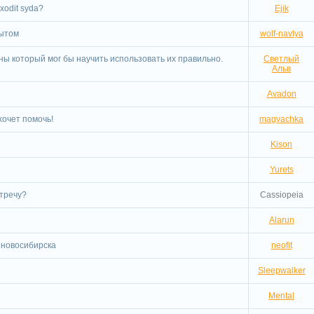
axodit syda?
Ejik
пытом
wolf-navlya
ны который мог бы научить использовать их правильно.
Светлый
Альв
Avadon
хочет помочь!
magvachka
Kison
Yurets
стречу?
Cassiopeia
Alarun
новосибирска
neofit
Sleepwalker
Mental