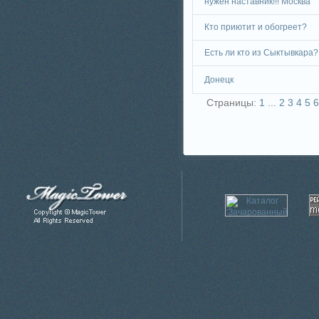
нужен наставник!!! Москва
Кто приютит и обогреет?
Есть ли кто из Сыктывкара?
Донецк
Страницы:
1
...
2
3
4
5
6