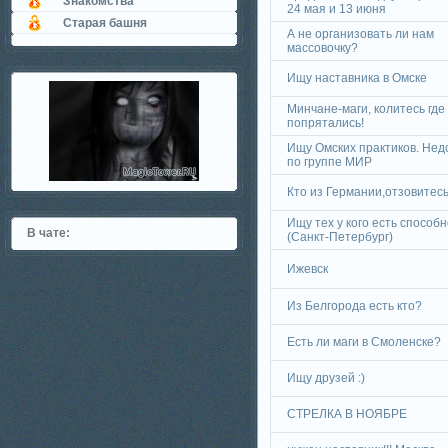
Знакомства
24 мая и 13 июня
Старая башня
А не организовать ли нам
массовочку?
Ищу наставника в Омске
Минчане-маги, колитесь где
попрятались!
Ищу Омских практиков. Нед
по группе МИР
Кто из Германии,отзовитесь
Ищу тех у кого есть способн
В чате:
(Санкт-Петербург)
Ижевск
Из Белгорода есть кто?
Есть ли маги в Смоленске?
Ищу друзей :)
СТРЕЛКА В НОЯБРЕ