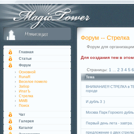
Форум -- Стрелка
Форум для организации
Главная
Для создания тем в это
Статьи
Форум
Страницы:
1
...
2
3
4
5
6
Основной
RunaR
Тема
Веселое помело
Забор
ВНИМАНИЕ!!! СТРЕЛКА в 
городе
ИпатЪ
Стрелка
MWB
И дубль 3 :)
Поиск
Москва Парк Горокого дубль
Чат
Галерея
Первый день лета - завтра.
Каталог
предложение о двух стрелк