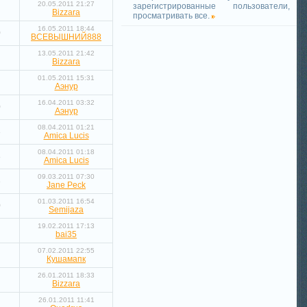
20.05.2011 21:27
зарегистрированные пользователи,
Bizzara
просматривать все.
16.05.2011 18:44
0
ВСЕВЫШНИЙ888
13.05.2011 21:42
Bizzara
01.05.2011 15:31
Аэнур
16.04.2011 03:32
0
Аэнур
08.04.2011 01:21
3
Amica Lucis
08.04.2011 01:18
8
Amica Lucis
09.03.2011 07:30
3
Jane Peck
01.03.2011 16:54
0
Semijaza
19.02.2011 17:13
bai35
07.02.2011 22:55
Кушамапк
26.01.2011 18:33
Bizzara
26.01.2011 11:41