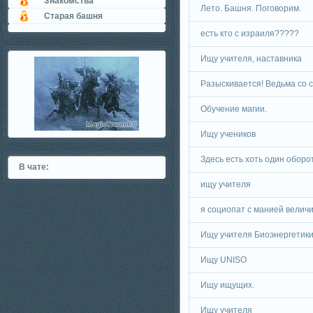
Знакомства
Лето. Башня. Поговорим.
Старая башня
есть кто с израиля?????
Ищу учителя, наставника
Разыскивается! Ведьма со 
Обучение магии.
Ищу учеников
Здесь есть хоть один обор
В чате:
ищу учителя
я социопат с манией велич
Ищу учителя Биоэнергетик
Ищу UNISO
Ищу ищущих.
Ищу учителя