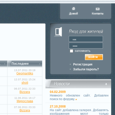
запомнить
.
Последнее
Регистрация
Забыли пароль?
13.07.2011 20:19
Geomantiks
12.07.2011 15:24
sholi
06.07.2011 22:33
Bizzara
04.02.2009
Немного обновлен сайт. Добавлен
11.06.2011 16:17
поиск по форуму.
Мирослава
27.10.2008
07.06.2011 23:33
На сайт добавлена галерея. Добавлять
Bizzara
изображения могут только