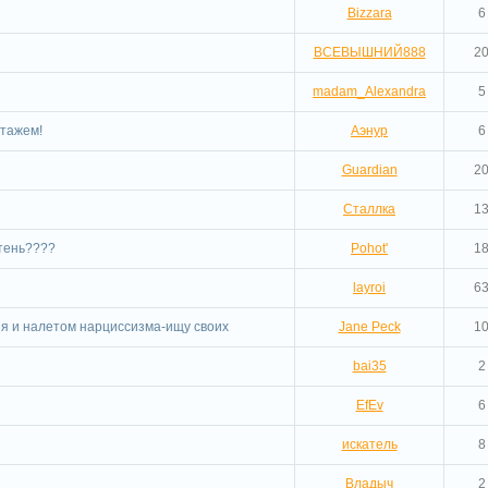
Bizzara
6
ВСЕВЫШНИЙ888
2
madam_Alexandra
5
стажем!
Аэнур
6
Guardian
2
Сталлка
1
отень????
Pohot'
1
layroi
6
ия и налетом нарциссизма-ищу своих
Jane Peck
1
и
bai35
2
EfEv
6
искатель
8
Владыч
2