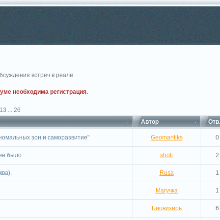
бсуждения встреч в реале
руме необходима регистрация.
13
...
26
Автор
Отв
аномальных зон и саморазвитие"
Geomantiks
0
не было
sholi
2
ква).
Rusa
1
Магучка
1
Биовизирь
6