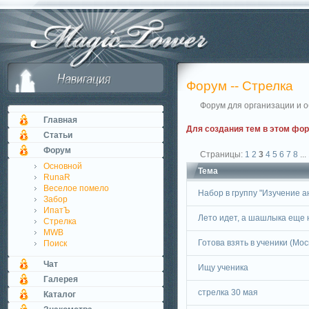
Форум -- Стрелка
Форум для организации и о
Главная
Для создания тем в этом фо
Статьи
Форум
Страницы:
1
2
3
4
5
6
7
8
...
Основной
Тема
RunaR
Веселое помело
Набор в группу "Изучение 
Забор
ИпатЪ
Лето идет, а шашлыка еще 
Стрелка
MWB
Готова взять в ученики (Мос
Поиск
Чат
Ищу ученика
Галерея
стрелка 30 мая
Каталог